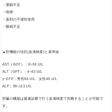
・運動不足
・喫煙
・薬剤の不適切使用
・睡眠不足
▲肝機能の項目(血液検査)と基準値
AST（GOT）：8~38 U/L
ALT（GPT）：4~43 U/L
γｰGTP：男性86 U/L 女性48 U/L
ALP：38~113 U/L
肝臓の機能は健康診断で行う血液検査で判断することが可能で
す。