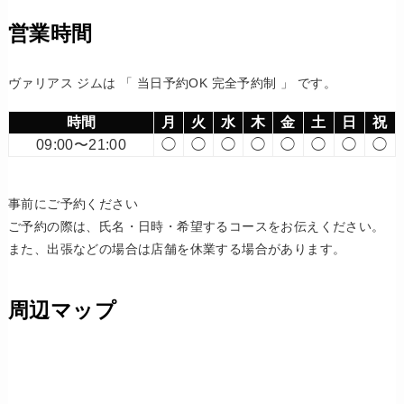
営業時間
ヴァリアス ジムは 「 当日予約OK 完全予約制 」 です。
時間
月
火
水
木
金
土
日
祝
09:00〜21:00
◯
◯
◯
◯
◯
◯
◯
◯
事前にご予約ください
ご予約の際は、氏名・日時・希望するコースをお伝えください。
また、出張などの場合は店舗を休業する場合があります。
周辺マップ