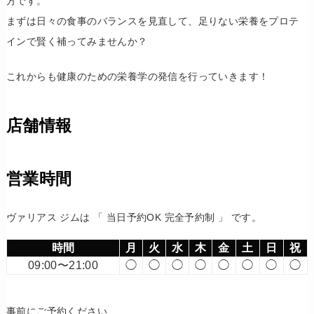
方です。
まずは日々の食事のバランスを見直して、足りない栄養をプロテ
インで賢く補ってみませんか？
これからも健康のための栄養学の発信を行っていきます！
店舗情報
営業時間
ヴァリアス ジムは 「 当日予約OK 完全予約制 」 です。
時間
月
火
水
木
金
土
日
祝
09:00〜21:00
◯
◯
◯
◯
◯
◯
◯
◯
事前にご予約ください