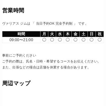
営業時間
ヴァリアス ジムは 「 当日予約OK 完全予約制 」 です。
時間
月
火
水
木
金
土
日
祝
09:00〜21:00
◯
◯
◯
◯
◯
◯
◯
◯
事前にご予約ください
ご予約の際は、氏名・日時・希望するコースをお伝えください。
また、出張などの場合は店舗を休業する場合があります。
周辺マップ