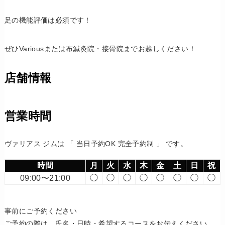
足の機能評価は必須です！
ぜひVariousまたは布鍼灸院・接骨院までお越しください！
店舗情報
営業時間
ヴァリアス ジムは 「 当日予約OK 完全予約制 」 です。
時間
月
火
水
木
金
土
日
祝
09:00〜21:00
◯
◯
◯
◯
◯
◯
◯
◯
事前にご予約ください
ご予約の際は、氏名・日時・希望するコースをお伝えください。