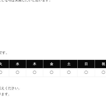
ことならば実施したいと思います。
 です。
火
水
木
金
土
日
祝
◯
◯
◯
◯
◯
◯
◯
伝えください。
ります。