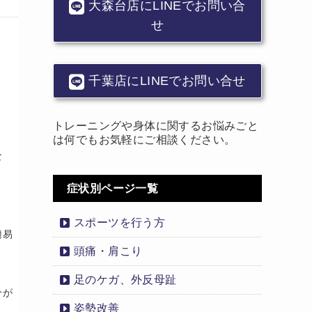
大森台店にLINEでお問い合
せ
千葉店にLINEでお問い合せ
トレーニングや身体に関するお悩みごと
は何でもお気軽にご相談ください。
な
症状別ページ一覧
スポーツを行う方
簡易
頭痛・肩こり
足のケガ、外反母趾
分が
姿勢改善