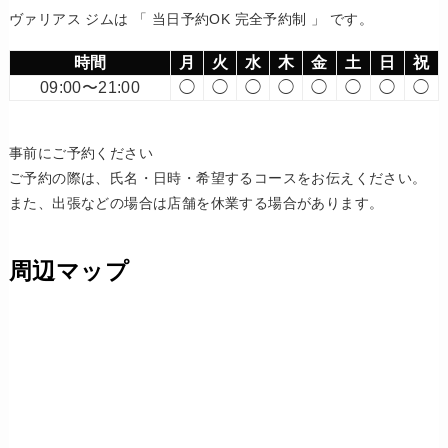
ヴァリアス ジムは 「 当日予約OK 完全予約制 」 です。
時間
月
火
水
木
金
土
日
祝
09:00〜21:00
◯
◯
◯
◯
◯
◯
◯
◯
事前にご予約ください
ご予約の際は、氏名・日時・希望するコースをお伝えください。
また、出張などの場合は店舗を休業する場合があります。
周辺マップ