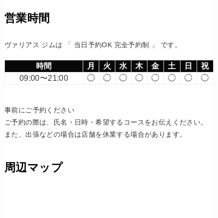
営業時間
ヴァリアス ジムは 「 当日予約OK 完全予約制 」 です。
時間
月
火
水
木
金
土
日
祝
09:00〜21:00
◯
◯
◯
◯
◯
◯
◯
◯
事前にご予約ください
ご予約の際は、氏名・日時・希望するコースをお伝えください。
また、出張などの場合は店舗を休業する場合があります。
周辺マップ