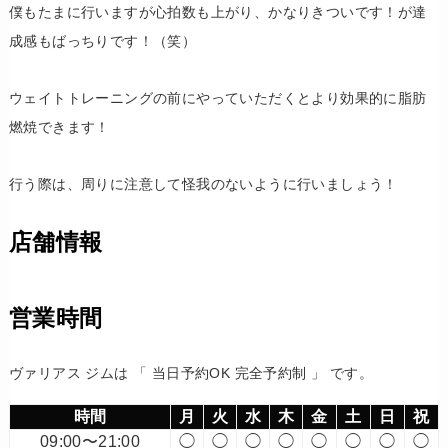
僕もたまに行いますが心拍数も上がり、かなりきついです！が達
成感もばっちりです！（笑）
ウェイトトレーニングの前にやっていただくとより効果的に脂肪
燃焼できます！
行う際は、周りに注意して怪我のないように行いましょう！
店舗情報
営業時間
ヴァリアス ジムは 「 当日予約OK 完全予約制 」 です。
時間
月
火
水
木
金
土
日
祝
09:00〜21:00
◯
◯
◯
◯
◯
◯
◯
◯