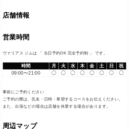
店舗情報
営業時間
ヴァリアス ジムは 「 当日予約OK 完全予約制 」 です。
時間
月
火
水
木
金
土
日
祝
09:00〜21:00
◯
◯
◯
◯
◯
◯
◯
◯
事前にご予約ください
ご予約の際は、氏名・日時・希望するコースをお伝えください。
また、出張などの場合は店舗を休業する場合があります。
周辺マップ