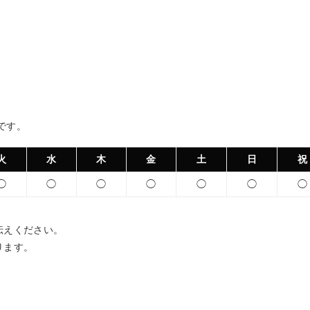
 です。
火
水
木
金
土
日
祝
◯
◯
◯
◯
◯
◯
◯
伝えください。
ります。