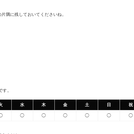
の片隅に残しておいてくださいね。
 です。
火
水
木
金
土
日
祝
◯
◯
◯
◯
◯
◯
◯