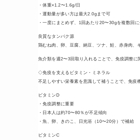
・体重×1.2〜1.6g/日
・運動量が多い方は最大2.0gまで可
・一度にまとめず、1回あたり20〜30gを複数回
良質なタンパク源
鶏むね肉、卵、豆腐、納豆、ツナ、鮭、赤身肉、
魚介類を週2〜3回取り入れることで、免疫調整に関
◇免疫を支えるビタミン・ミネラル
不足しやすい栄養素を意識して補うことで、免疫
ビタミンD
・免疫調整に重要
・日本人は約70〜80％が不足傾向
・魚、卵、きのこ、日光浴（10〜20分）で補給
ビタミンC