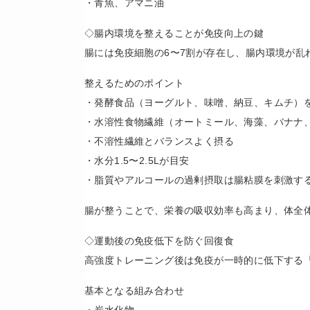
・青魚、アマニ油
◇腸内環境を整えることが免疫向上の鍵
腸には免疫細胞の6〜7割が存在し、腸内環境が乱
整えるためのポイント
・発酵食品（ヨーグルト、味噌、納豆、キムチ）
・水溶性食物繊維（オートミール、海藻、バナナ
・不溶性繊維とバランスよく摂る
・水分1.5〜2.5Lが目安
・脂質やアルコールの過剰摂取は腸粘膜を刺激す
腸が整うことで、栄養の吸収効率も高まり、体全
◇運動後の免疫低下を防ぐ回復食
高強度トレーニング後は免疫が一時的に低下する
基本となる組み合わせ