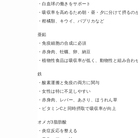
・白血球の働きをサポート
・吸収率を高めるため朝・昼・夕に分けて摂るの
・柑橘類、キウイ、パプリカなど
亜鉛
・免疫細胞の合成に必須
・赤身肉、牡蠣、卵、納豆
・植物性食品は吸収率が低く、動物性と組み合わ
鉄
・酸素運搬と免疫の両方に関与
・女性は特に不足しやすい
・赤身肉、レバー、あさり、ほうれん草
・ビタミンCと同時摂取で吸収率が向上
オメガ3脂肪酸
・炎症反応を整える