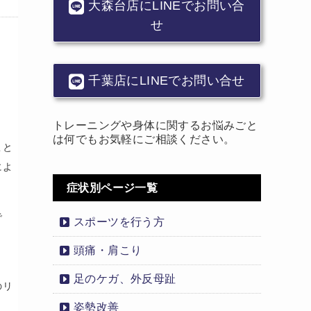
大森台店にLINEでお問い合
せ
千葉店にLINEでお問い合せ
トレーニングや身体に関するお悩みごと
は何でもお気軽にご相談ください。
こと
によ
症状別ページ一覧
で
スポーツを行う方
頭痛・肩こり
足のケガ、外反母趾
のリ
姿勢改善