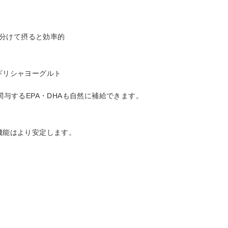
に分けて摂ると効率的
ギリシャヨーグルト
与するEPA・DHAも自然に補給できます。
機能はより安定します。