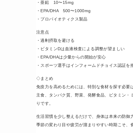
・亜鉛 10〜15mg
・EPA/DHA 500〜1000mg
・プロバイオティクス製品
注意点
・過剰摂取を避ける
・ビタミンDは血液検査による調整が望ましい
・EPA/DHAは少量からの開始が安心
・スポーツ選手はインフォームドチョイス認証を
◇まとめ
免疫力を高めるためには、特別な食材を探す必要
主食、タンパク質、野菜、発酵食品、ビタミン・
りです。
生活習慣を少し整えるだけで、身体は本来の防御
季節の変わり目や疲労が溜まりやすい時期こそ、