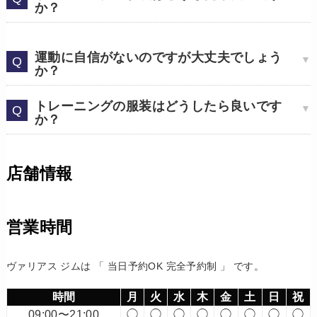
か？
運動に自信がないのですが大丈夫でしょう
か？
トレーニングの服装はどうしたら良いです
か？
店舗情報
営業時間
ヴァリアス ジムは 「 当日予約OK 完全予約制 」 です。
時間
月
火
水
木
金
土
日
祝
09:00〜21:00
◯
◯
◯
◯
◯
◯
◯
◯