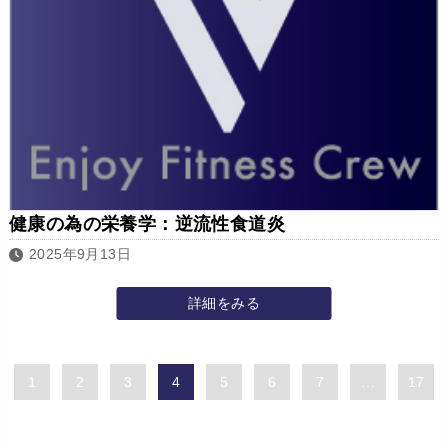
健康の為の栄養学：逆流性食道炎
2025年9月13日
詳細をみる
1
2
3
4
5
6
7
…
17