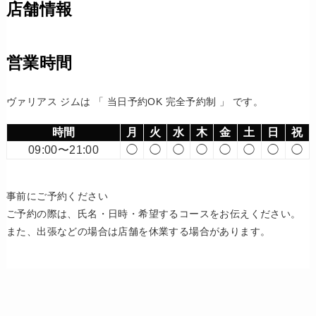
店舗情報
営業時間
ヴァリアス ジムは 「 当日予約OK 完全予約制 」 です。
時間
月
火
水
木
金
土
日
祝
09:00〜21:00
◯
◯
◯
◯
◯
◯
◯
◯
事前にご予約ください
ご予約の際は、氏名・日時・希望するコースをお伝えください。
また、出張などの場合は店舗を休業する場合があります。