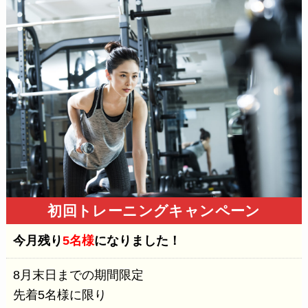
初回トレーニングキャンペーン
今月残
り
5
名
様
になりました！
8月末日までの期間限定
先着5名様に限り