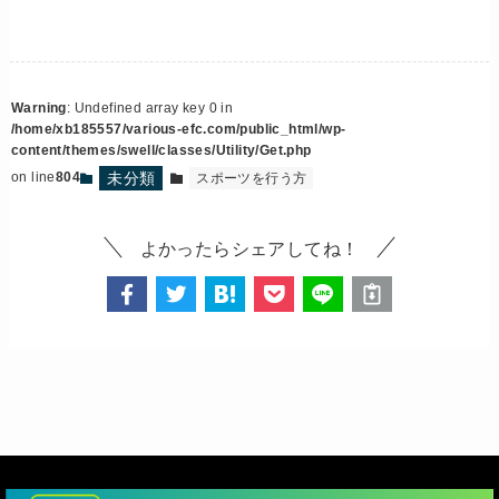
Warning
: Undefined array key 0 in
/home/xb185557/various-efc.com/public_html/wp-
content/themes/swell/classes/Utility/Get.php
未分類
on line
804
スポーツを行う方
よかったらシェアしてね！