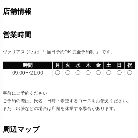
店舗情報
営業時間
ヴァリアス ジムは 「 当日予約OK 完全予約制 」 です。
時間
月
火
水
木
金
土
日
祝
09:00〜21:00
◯
◯
◯
◯
◯
◯
◯
◯
事前にご予約ください
ご予約の際は、氏名・日時・希望するコースをお伝えください。
また、出張などの場合は店舗を休業する場合があります。
周辺マップ