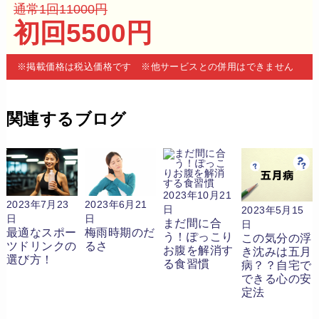
通常1回11000円
初回5500円
※掲載価格は税込価格です ※他サービスとの併用はできません
関連するブログ
2023年10月21
2023年7月23
2023年6月21
日
2023年5月15
日
日
まだ間に合
日
最適なスポー
梅雨時期のだ
う！ぽっこり
この気分の浮
ツドリンクの
るさ
お腹を解消す
き沈みは五月
選び方！
る食習慣
病？？自宅で
できる心の安
定法